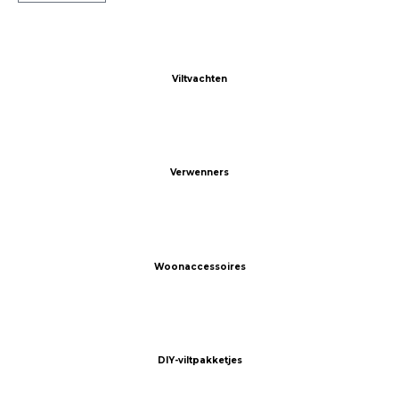
Viltvachten
Verwenners
Woonaccessoires
DIY-viltpakketjes