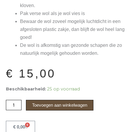
kloven.
Pak verse wol als je wol vies is
Bewaar de wol zoveel mogelijk luchtdicht in een
afgesloten plastic zakje, dan blijft de wol heel lang
goed!
De wol is afkomstig van gezonde schapen die zo
natuurlijk mogelijk gehouden worden.
€
15,00
Wandelwol
Beschikbaarheid:
25 op voorraad
vers
van
Toevoegen aan winkelwagen
't
Ceciliahof
aantal
0
Winkelwagen
€
0,00