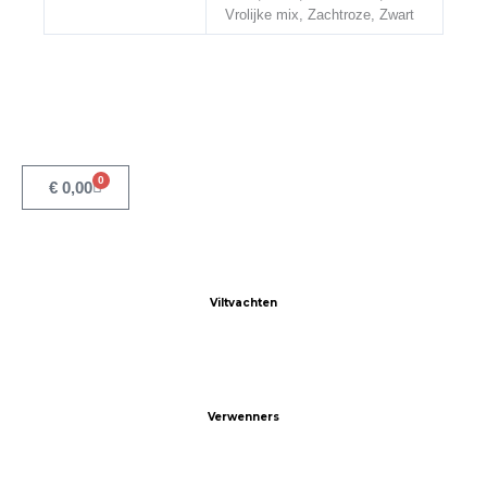
Vrolijke mix, Zachtroze, Zwart
0
Winkelwagen
€
0,00
Viltvachten
Verwenners