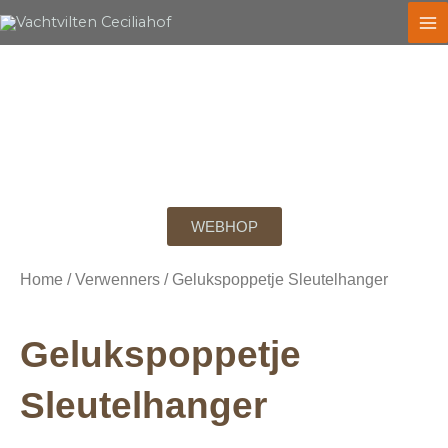
Ga
naar
de
inhoud
WEBHOP
Home
/
Verwenners
/ Gelukspoppetje Sleutelhanger
Gelukspoppetje
Sleutelhanger