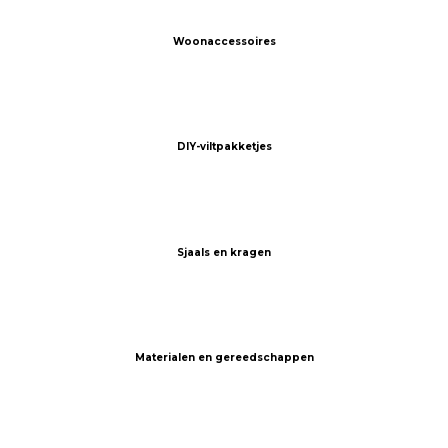
Woonaccessoires
DIY-viltpakketjes
Sjaals en kragen
Materialen en gereedschappen