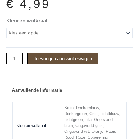
€
4,99
Gelukspoppetje
Kleuren wolkraal
Sleutelhanger
aantal
Toevoegen aan winkelwagen
Aanvullende informatie
Bruin, Donkerblauw,
Donkergroen, Grijs, Lichtblauw,
Lichtgroen, Lila, Ongeverfd
Kleuren wolkraal
bruin, Ongeverfd grijs,
Ongeverfd wit, Oranje, Paars,
Rood, Roze, Sobere mix,