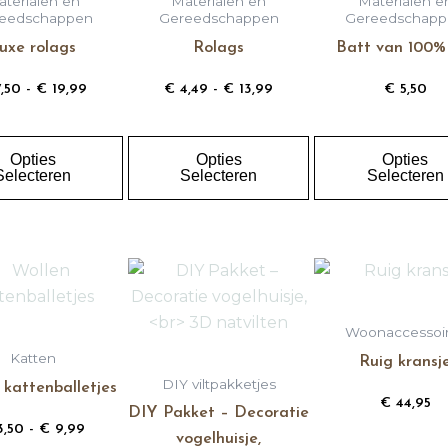
terialen en
Materialen en
Materialen e
meerdere
meerdere
eedschappen
Gereedschappen
Gereedschapp
variaties.
variaties.
uxe rolags
Rolags
Batt van 100%
Deze
Deze
,50
-
€
19,99
€
4,49
-
€
13,99
€
5,50
optie
optie
kan
kan
gekozen
gekozen
Opties
Opties
Opties
worden
worden
Selecteren
Selecteren
Selecteren
op
op
de
de
productpagina
productpagina
Prijsklasse:
Dit
Dit
€ 3,50
product
product
tot
€ 9,99
heeft
heeft
Woonaccessoi
meerdere
meerdere
Katten
Ruig kransj
variaties.
variaties.
DIY viltpakketjes
 kattenballetjes
Deze
Deze
€
44,95
DIY Pakket – Decoratie
optie
optie
,50
-
€
9,99
vogelhuisje,