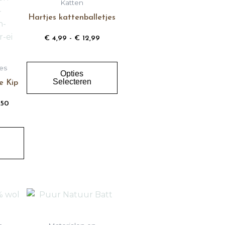
Katten
variaties.
variaties.
Hartjes kattenballetjes
Deze
Deze
optie
optie
€
4,99
-
€
12,99
kan
kan
gekozen
gekozen
jes
Opties
worden
worden
Selecteren
e Kip
op
op
de
de
,50
productpagina
productpagina
Dit
Dit
product
product
heeft
heeft