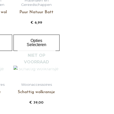
n
Materialen en
meerdere
meerdere
en
Gereedschappen
variaties.
variaties.
 wol
Puur Natuur Batt
Deze
Deze
€
6,99
optie
optie
kan
kan
gekozen
gekozen
Opties
worden
worden
Selecteren
op
op
NIET OP
de
de
VOORRAAD
productpagina
productpagina
res
Woonaccessoires
e
Schattig wolkransje
€
39,00