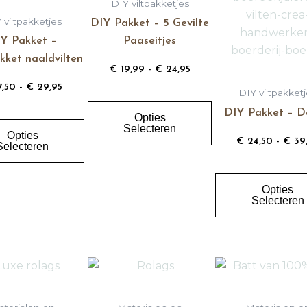
DIY viltpakketjes
variaties.
variaties.
 viltpakketjes
DIY Pakket – 5 Gevilte
Deze
Deze
Y Pakket –
Paaseitjes
optie
optie
kket naaldvilten
kan
kan
€
19,99
-
€
24,95
gekozen
gekozen
7,50
-
€
29,95
DIY viltpakket
worden
worden
DIY Pakket – D
Opties
op
op
Selecteren
Opties
de
de
€
24,50
-
€
39
Selecteren
productpagina
productpagina
Opties
Selecteren
Prijsklasse:
Prijsklasse:
Dit
Dit
€ 7,50
€ 4,49
product
product
tot
tot
€ 19,99
heeft
€ 13,99
heeft