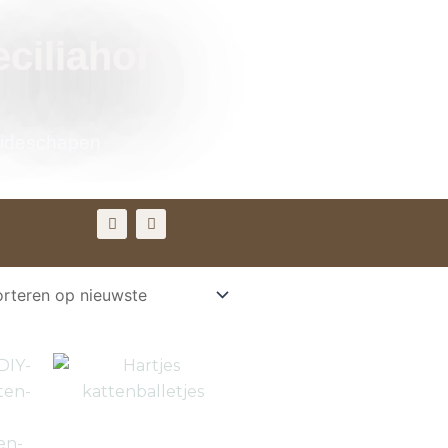
eciliahof
eideschapen
F
I
a
n
c
s
e
t
b
a
rd
o
g
o
r
k
a
m
Prijsklasse:
Prijsklasse:
Dit
Dit
€ 24,50
€ 4,99
product
product
tot
tot
€ 39,50
heeft
€ 12,99
heeft
meerdere
meerdere